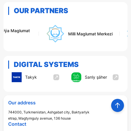
OUR PARTNERS
Milli Maglumat Merkezi
Bilimli N
DIGITAL SYSTEMS
Takyk
Sanly şäher
Our address
744000, Turkmenistan, Ashgabat city, Baktyarlyk
etrap, Magtymguly avenue, 136 house
Contact