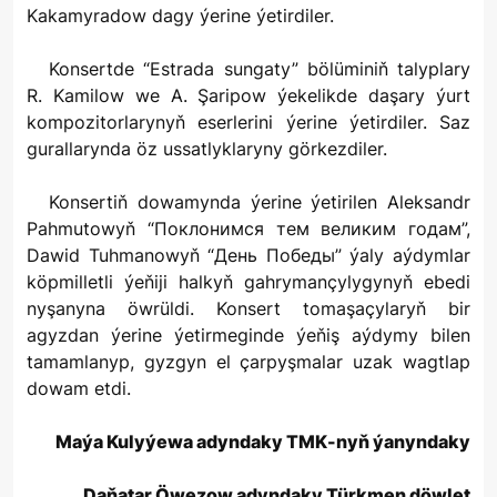
Kakamyradow dagy ýerine ýetirdiler.
Konsertde “Estrada sungaty” bölüminiň talyplary
R. Kamilow we A. Şaripow ýekelikde daşary ýurt
kompozitorlarynyň eserlerini ýerine ýetirdiler. Saz
gurallarynda öz ussatlyklaryny görkezdiler.
Konsertiň dowamynda ýerine ýetirilen Aleksandr
Pahmutowyň “Поклонимся тем великим годам”,
Dawid Tuhmanowyň “День Победы” ýaly aýdymlar
köpmilletli ýeňiji halkyň gahrymançylygynyň ebedi
nyşanyna öwrüldi. Konsert tomaşaçylaryň bir
agyzdan ýerine ýetirmeginde ýeňiş aýdymy bilen
tamamlanyp, gyzgyn el çarpyşmalar uzak wagtlap
dowam etdi.
Maýa Kulyýewa adyndaky TMK-nyň ýanyndaky
Daňatar Öwezow adyndaky Türkmen döwlet