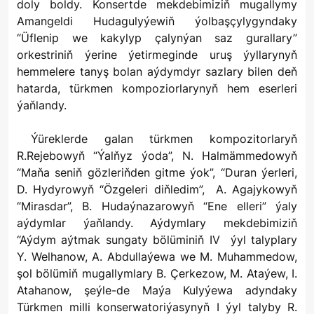
doly boldy. Konsertde mekdebimiziň mugallymy
Amangeldi Hudagulyýewiň ýolbaşçylygyndaky
“Üflenip we kakylyp çalynýan saz gurallary”
orkestriniň ýerine ýetirmeginde uruş ýyllarynyň
hemmelere tanyş bolan aýdymdyr sazlary bilen deň
hatarda, türkmen kompoziorlarynyň hem eserleri
ýaňlandy.
Ýüreklerde galan türkmen kompozitorlaryň
R.Rejebowyň “Ýalňyz ýoda”, N. Halmämmedowyň
“Maňa seniň gözleriňden gitme ýok”, “Duran ýerleri,
D. Hydyrowyň “Özgeleri diňledim”, A. Agajykowyň
“Mirasdar”, B. Hudaýnazarowyň “Ene elleri” ýaly
aýdymlar ýaňlandy. Aýdymlary mekdebimiziň
“Aýdym aýtmak sungaty bölüminiň IV ýyl talyplary
Y. Welhanow, A. Abdullaýewa we M. Muhammedow,
şol bölümiň mugallymlary B. Çerkezow, M. Ataýew, I.
Atahanow, şeýle-de Maýa Kulyýewa adyndaky
Türkmen milli konserwatoriýasynyň I ýyl talyby R.