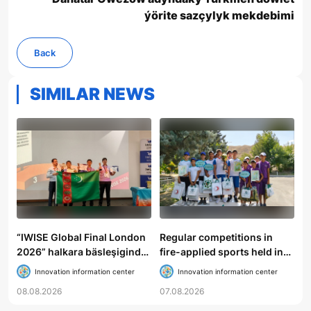
ýörite sazçylyk mekdebimi
Back
SIMILAR NEWS
“IWISE Global Final London
Regular competitions in
2026” halkara bäsleşiginde
fire-applied sports held in
Türkmenistanyň mekdep
Gokdere
Innovation information center
Innovation information center
okuwçylary uly üstünlik
08.08.2026
07.08.2026
gazandylar