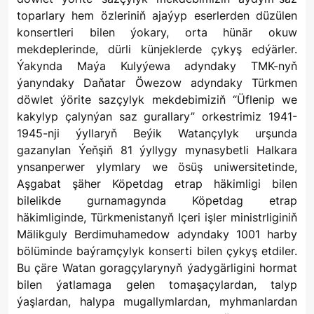
toparlary hem özleriniň ajaýyp eserlerden düzülen
konsertleri bilen ýokary, orta hünär okuw
mekdeplerinde, dürli künjeklerde çykyş edýärler.
Ýakynda Maýa Kulyýewa adyndaky TMK-nyň
ýanyndaky Daňatar Öwezow adyndaky Türkmen
döwlet ýörite sazçylyk mekdebimiziň “Üflenip we
kakylyp çalynýan saz gurallary” orkestrimiz 1941-
1945-nji ýyllaryň Beýik Watançylyk urşunda
gazanylan Ýeňşiň 81 ýyllygy mynasybetli Halkara
ynsanperwer ylymlary we ösüş uniwersitetinde,
Aşgabat şäher Köpetdag etrap häkimligi bilen
bilelikde gurnamagynda Köpetdag etrap
häkimliginde, Türkmenistanyň Içeri işler ministrliginiň
Mälikguly Berdimuhamedow adyndaky 1001 harby
bölüminde baýramçylyk konserti bilen çykyş etdiler.
Bu çäre Watan goragçylarynyň ýadygärligini hormat
bilen ýatlamaga gelen tomaşaçylardan, talyp
ýaşlardan, halypa mugallymlardan, myhmanlardan