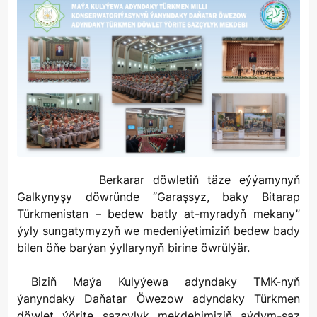
Berkarar döwletiň täze eýýamynyň
Galkynyşy döwründe “Garaşsyz, baky Bitarap
Türkmenistan – bedew batly at-myradyň mekany”
ýyly sungatymyzyň we medeniýetimiziň bedew bady
bilen öňe barýan ýyllarynyň birine öwrülýär.
Biziň Maýa Kulyýewa adyndaky TMK-nyň
ýanyndaky Daňatar Öwezow adyndaky Türkmen
döwlet ýörite sazçylyk mekdebimiziň aýdym-saz