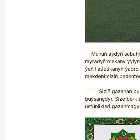
Munuň aýdyň subutnamasy hökmünde, Garaşsyz baky Bitarap Türkmenistan – bedew batly at –
myradyň mekany ýylynd
ýeňil atletikanyň ýadr
mekdebimiziň bedente
Siziň gazanan bu ajaýyp ýeňşiňiz hem-de görkezen ýokary netijäňiz biziň hemmämiz üçin uly
buýsançdyr. Size berk
üstünlikleri gazanmagy