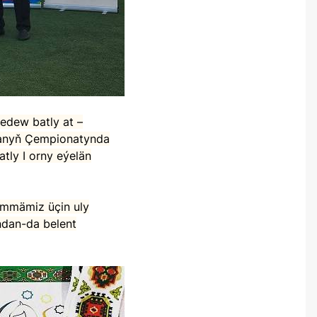
tanyň Çempionatynda
tly I orny eýelän
ndan-da belent