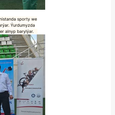
durýar. Ýurdumyzda
ler alnyp barylýar.