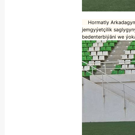
Hormatly Arkadagymyz we Arkadagly Prezidentimiziň baştutanlygynda Türkmenistanda sporty we
jemgyýetçilik saglygyn
bedenterbiýäni we ýoka