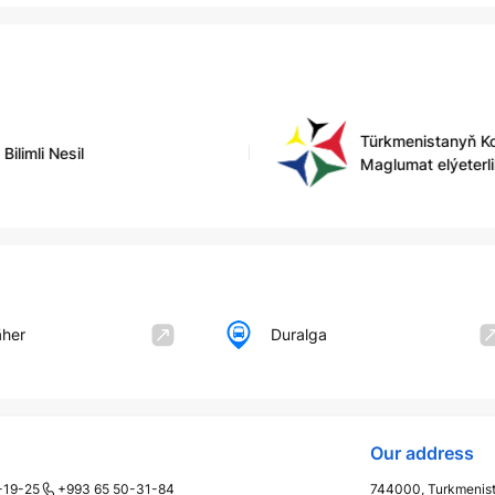
Türkmenistanyň K
Bilimli Nesil
Maglumat elýeterli
äher
Duralga
Our address
-19-25
+993 65 50-31-84
744000, Turkmenista