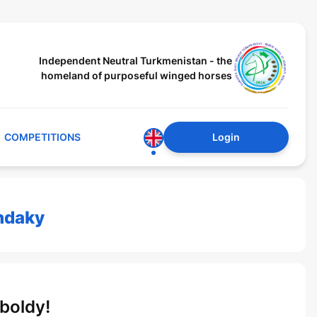
Independent Neutral Turkmenistan - the
homeland of purposeful winged horses
COMPETITIONS
Login
ndaky
boldy!