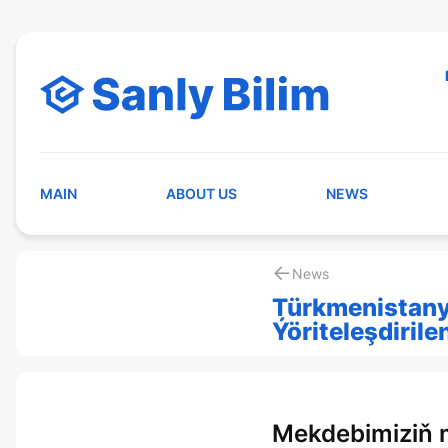
MAIN
ABOUT US
NEWS
News
Türkmenistan
Ýöriteleşdiril
Mekdebimiziň 