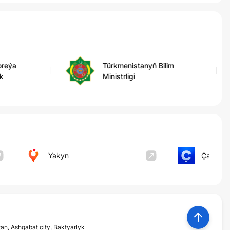
oreýa
Türkmenistanyň Bilim
k
Ministrligi
Yakyn
Çapar P
n, Ashgabat city, Baktyarlyk