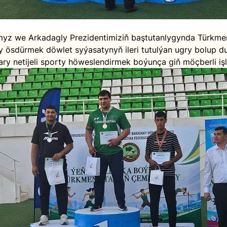
y ösdürmek döwlet syýasatynyň ileri tutulýan ugry bolup 
ry netijeli sporty höweslendirmek boýunça giň möçberli iş