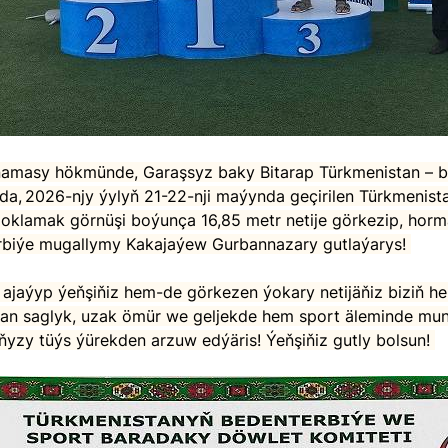
a, 2026-njy ýylyň 21-22-nji maýynda geçirilen Türkmenis
o oklamak görnüşi boýunça 16,85 metr netije görkezip, horma
rbiýe mugallymy Kakajaýew Gurbannazary gutlaýarys!
 jan saglyk, uzak ömür we geljekde hem sport äleminde mu
ňyzy tüýs ýürekden arzuw edýäris! Ýeňşiňiz gutly bolsun!