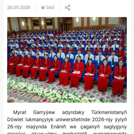
26.05.2026
344
Myrat Garryýew adyndaky Türkmenistanyň
Döwlet lukmançylyk uniwersitetinde 2026-njy ýylyň
26-njy maýynda Enäniň we çaganyň saglygyny
goraýyş okuw-ylmy merkeziniň gurnamagynda