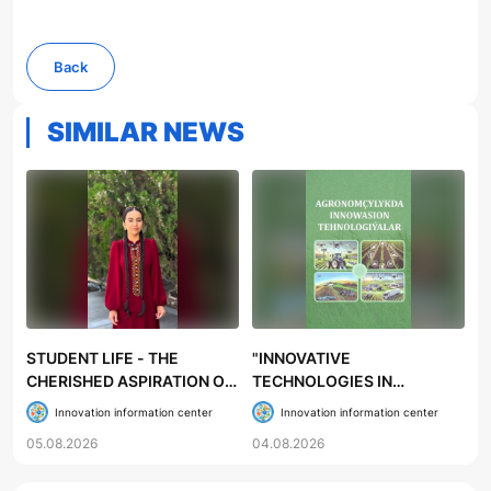
Back
SIMILAR NEWS
STUDENT LIFE - THE
"INNOVATIVE
CHERISHED ASPIRATION OF
TECHNOLOGIES IN
YOUTH
AGRONOMY" TEXTBOOK
Innovation information center
Innovation information center
PUBLISHED FOR HIGHER
05.08.2026
04.08.2026
EDUCATION INSTITUTIONS