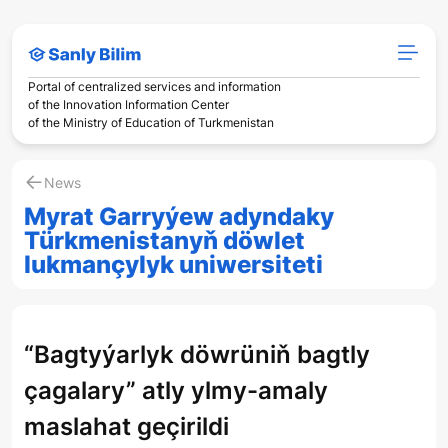
Portal of centralized services and information
of the Innovation Information Center
of the Ministry of Education of Turkmenistan
News
Myrat Garryýew adyndaky
Türkmenistanyň döwlet
lukmançylyk uniwersiteti
“Bagtyýarlyk döwrüniň bagtly
çagalary” atly ylmy-amaly
maslahat geçirildi