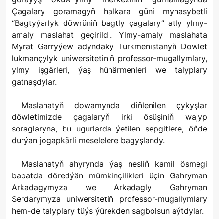
Çagalary goramagyň halkara güni mynasybetli
“Bagtyýarlyk döwrüniň bagtly çagalary” atly ylmy-
amaly maslahat geçirildi. Ylmy-amaly maslahata
Myrat Garryýew adyndaky Türkmenistanyň Döwlet
lukmançylyk uniwersitetiniň professor-mugallymlary,
ylmy işgärleri, ýaş hünärmenleri we talyplary
gatnaşdylar.
Maslahatyň dowamynda diňlenilen çykyşlar
döwletimizde çagalaryň irki ösüşiniň wajyp
soraglaryna, bu ugurlarda ýetilen sepgitlere, öňde
durýan jogapkärli meselelere bagyşlandy.
Maslahatyň ahyrynda ýaş nesliň kamil ösmegi
babatda döredýän mümkinçilikleri üçin Gahryman
Arkadagymyza we Arkadagly Gahryman
Serdarymyza uniwersitetiň professor-mugallymlary
hem-de talyplary tüýs ýürekden sagbolsun aýtdylar.