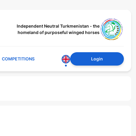
Independent Neutral Turkmenistan - the
homeland of purposeful winged horses
COMPETITIONS
Login