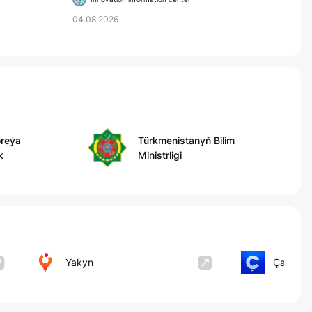
04.08.2026
oreýa
Türkmenistanyň Bilim
k
Ministrligi
Yakyn
Çapar P