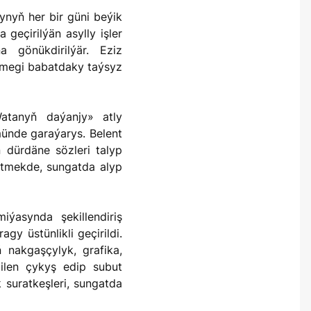
geçirilýän asylly işler
a gönükdirilýär. Eziz
nmegi babatdaky taýsyz
ünde garaýarys. Belent
 dürdäne sözleri talyp
etmekde, sungatda alyp
y üstünlikli geçirildi.
 nakgaşçylyk, grafika,
bilen çykyş edip subut
 suratkeşleri, sungatda