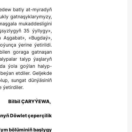
ukly gatnaşyklarymyzy,
maşgala mukaddesligini
syzlygyň 35 ýyllygy»,
im Aşgabat», «Bugdaý»,
ýunça ýerine ýetirildi.
bilen goraga gatnaşan
lypalar talyp ýaşlaryň
nda ýola goýlan halyp-
 beýan etdiler. Geljekde
olup, sungat dünýäsiniň
 ýetirdiler.
Bilbil ÇARYÝEWA,
anyň Döwlet çeperçilik
lym bölüminiň başlygy