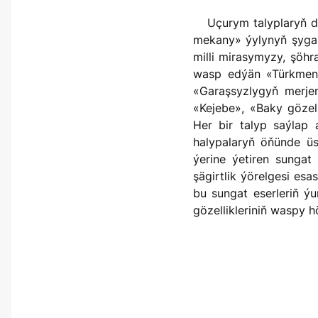
Uçurym talyplaryň döreden eserleri «Garaşsyz, baky Bitarap Türkmenistan – bedew batly at-myradyň
mekany» ýylynyň şygar
milli mirasymyzy, şöhr
wasp edýän «Türkmen 
«Garaşsyzlygyň merjen
«Kejebe», «Baky gözell
Her bir talyp saýlap
halypalaryň öňünde üst
ýerine ýetiren sungat
şägirtlik ýörelgesi esa
bu sungat eserleriň ýu
gözellikleriniň waspy 