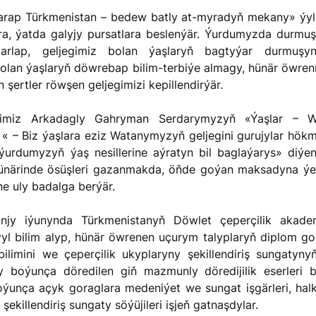
ra, ýatda galyjy pursatlara beslenýär. Ýurdumyzda durmuşa 
arlap, geljegimiz bolan ýaşlaryň bagtyýar durmuşyn
olan ýaşlaryň döwrebap bilim-terbiýe almagy, hünär öwre
n şertler röwşen geljegimizi kepillendirýär.
 – Biz ýaşlara eziz Watanymyzyň geljegini gurujylar hökm
urdumyzyň ýaş nesillerine aýratyn bil baglaýarys» diýen
hünärinde ösüşleri gazanmakda, öňde goýan maksadyna ý
ine uly badalga berýär.
yl bilim alyp, hünär öwrenen uçurym talyplaryň diplom gorag
limini we çeperçilik ukyplaryny şekillendiriş sungatynyň
ry boýunça döredilen giň mazmunly döredijilik eserleri 
 boýunça açyk goraglara medeniýet we sungat işgärleri, halk
şekillendiriş sungaty söýüjileri işjeň gatnaşdylar.