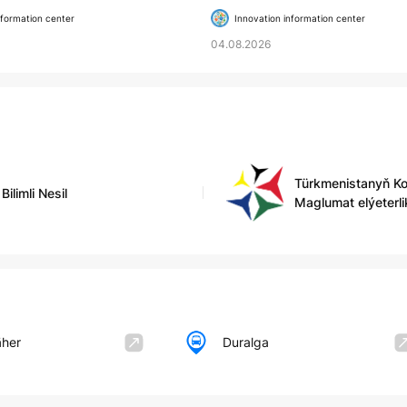
CATION INSTITUTIONS
nformation center
Innovation information center
04.08.2026
Türkmenistanyň K
Bilimli Nesil
Maglumat elýeterli
äher
Duralga