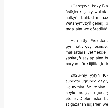
«Garaşsyz, baky Bitarap Türkmenistan – bedew batly at-myradyň mekany» ýylynyň her bir güni beýik
ösüşlere, şanly wakala
halkyň bähbidini naz
Watanymyzyň geljegi b
tagallalar we döredilýä
Hormatly Prezidentimiz Arkadagly Gahryman Serdarymyzyň «Ýaşlar – Watanyň daýanjy» atly
gymmatly çeşmesinde: «
maksatlara ýetmekde ý
ýaşlaryň saýlap alan 
barýan döredijilik işler
2026-njy ýylyň 10-njy iýunynda Türkmenistanyň Döwlet çeperçilik akademiýasynda şekillendiriş
sungaty ugrunda alty ý
Uçurymlar öz toplan bi
heýkeltaraşlyk ugurla
etdiler. Diplom işleri
at gazanan işgärleri we 