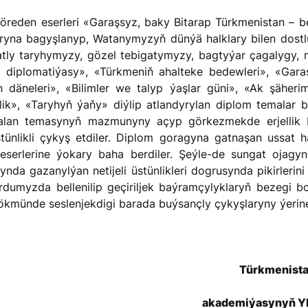
yna bagyşlanyp, Watanymyzyň dünýä halklary bilen dostl
atly taryhymyzy, gözel tebigatymyzy, bagtyýar çagalygy, 
diplomatiýasy», «Türkmeniň ahalteke bedewleri», «Garaş
 däneleri», «Bilimler we talyp ýaşlar güni», «Ak şäher
ik», «Taryhyň ýaňy» diýlip atlandyrylan diplom temalar bo
 alan temasynyň mazmunyny açyp görkezmekde erjellik 
ünlikli çykyş etdiler. Diplom goragyna gatnaşan ussat ha
 eserlerine ýokary baha berdiler. Şeýle-de sungat ojagy
synda gazanylýan netijeli üstünlikleri dogrusynda pikirlerini
rdumyzda bellenilip geçiriljek baýramçylyklaryň bezegi b
hökmünde seslenjekdigi barada buýsançly çykyşlaryny ýerine
Türkmenist
akademiýasynyň Y