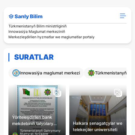
Türkmenistanyň Bilim ministrliginiň
Innowasiýa Maglumat merkeziniň
Merkezleşdirilen hyzmatlar we maglumatlar portaly
SURATLAR
Innowasiýa maglumat merkezi
Türkmenistanyň Bilim
Ýöriteleşdirilen bank
Halkara senagatçylar we
mekdebiniň talyplary
telekeçiler uniwersiteti
Döwlet bäsleşiginde uly
Türkmenistanyň Gahrymany
Atamyrat Nyýazow