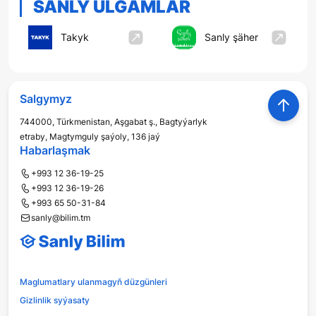
SANLY ULGAMLAR
Takyk
Sanly şäher
Salgymyz
744000, Türkmenistan, Aşgabat ş., Bagtyýarlyk
etraby, Magtymguly şaýoly, 136 jaý
Habarlaşmak
+993 12 36-19-25
+993 12 36-19-26
+993 65 50-31-84
sanly@bilim.tm
Maglumatlary ulanmagyň düzgünleri
Gizlinlik syýasaty