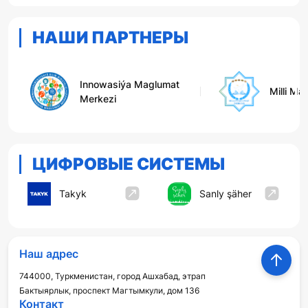
НАШИ ПАРТНЕРЫ
Innowasiýa Maglumat
Milli Ma
Merkezi
ЦИФРОВЫЕ СИСТЕМЫ
Takyk
Sanly şäher
Наш адрес
744000, Туркменистан, город Ашхабад, этрап
Бактыярлык, проспект Магтымкули, дом 136
Контакт