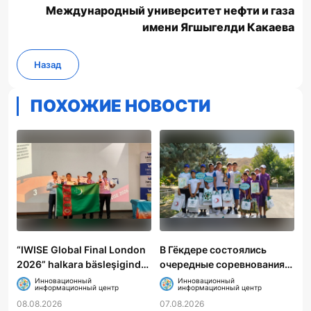
Международный университет нефти и газа
имени Ягшыгелди Какаева
Назад
ПОХОЖИЕ НОВОСТИ
“IWISE Global Final London
В Гёкдере состоялись
2026” halkara bäsleşiginde
очередные соревнования
Türkmenistanyň mekdep
по пожарно-прикладному
Инновационный
Инновационный
информационный центр
информационный центр
okuwçylary uly üstünlik
спорту
08.08.2026
07.08.2026
gazandylar