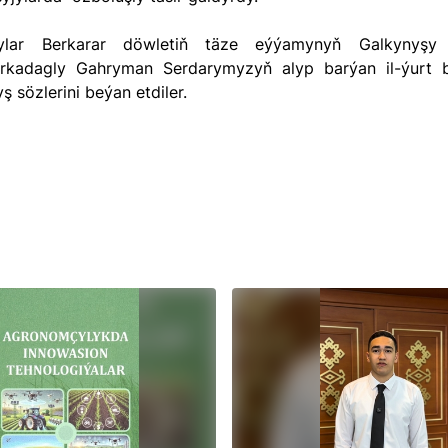
kadagly Gahryman Serdarymyzyň alyp barýan il-ýurt b
yş sözlerini beýan etdiler.