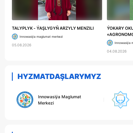
TALYPLYK - ÝAŞLYGYŇ ARZYLY MENZILI
ÝOKARY OKU
«AGRONOMÇ
Innowasiýa maglumat merkezi
TEHNOLOGIÝ
Innowasiýa 
05.08.2026
EDILDI
04.08.2026
HYZMATDAŞLARYMYZ
Innowasiýa Maglumat
Merkezi