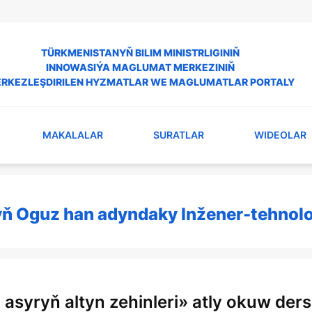
TÜRKMENISTANYŇ BILIM MINISTRLIGINIŇ
INNOWASIÝA MAGLUMAT MERKEZINIŇ
RKEZLEŞDIRILEN HYZMATLAR WE MAGLUMATLAR PORTALY
MAKALALAR
SURATLAR
WIDEOLAR
ň Oguz han adyndaky Inžener-tehnolo
 asyryň altyn zehinleri» atly okuw der