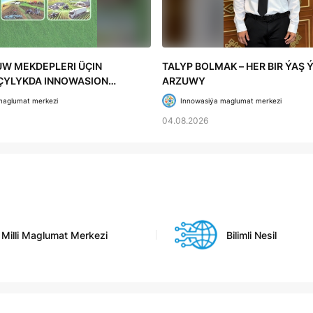
W MEKDEPLERI ÜÇIN
TALYP BOLMAK – HER BIR ÝAŞ Ý
YLYKDA INNOWASION
ARZUWY
ALAR» OKUW KITABY ÇAP
maglumat merkezi
Innowasiýa maglumat merkezi
04.08.2026
Milli Maglumat Merkezi
Bilimli Nesil