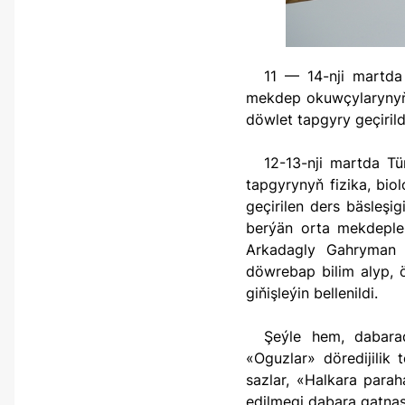
11 — 14-nji martda Türkmenistanyň ýokary we orta hünär okuw mekdeplerinde ýurdumyzyň orta
mekdep okuwçylarynyň a
döwlet tapgyry geçirild
12-13-nji martda Türkmenistanyň Oguz han adyndaky Inžener-tehnologiýalar uniwersitetinde döwlet
tapgyrynyň fizika, bio
geçirilen ders bäsleşi
berýän orta mekdeple
Arkadagly Gahryman S
döwrebap bilim alyp, 
giňişleýin bellenildi.
Şeýle hem, dabarada Türkmenistanyň Oguz han adyndaky Inžener-tehnologiýalar uniwersitetiniň
«Oguzlar» döredijilik
sazlar, «Halkara para
edilmegi dabara gatnaş