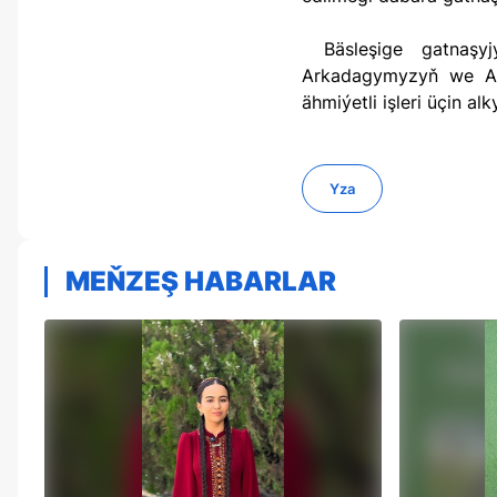
Bäsleşige gatnaşyjylar Berkarar döwletiň täze eýýamynyň Galkynyşy döwründe Gahryman
Arkadagymyzyň we Ar
ähmiýetli işleri üçin alk
Yza
MEŇZEŞ HABARLAR