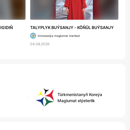
IGIDIŇ
TALYPLYK BUÝSANJY - KÖŇÜL BUÝSANJY
Innowasiýa maglumat merkezi
04.08.2026
Türkmenistanyň Koreýa
Maglumat elýeterlik