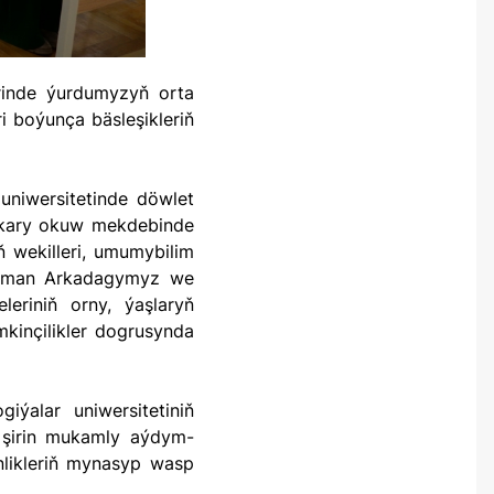
i boýunça bäsleşikleriň
 Ýokary okuw mekdebinde
ň wekilleri, umumybilim
hryman Arkadagymyz we
eriniň orny, ýaşlaryň
kinçilikler dogrusynda
n şirin mukamly aýdym-
nlikleriň mynasyp wasp