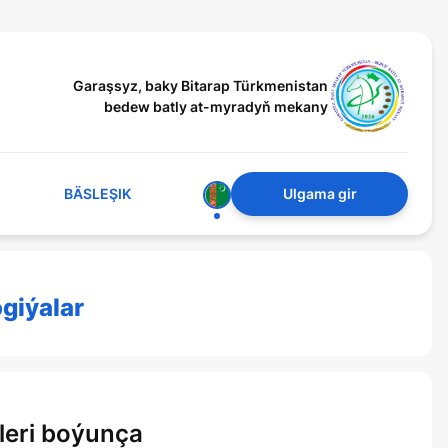
Garaşsyz, baky Bitarap Türkmenistan
bedew batly at-myradyň mekany
BÄSLEŞIK
Ulgama gir
giýalar
sleri boýunça