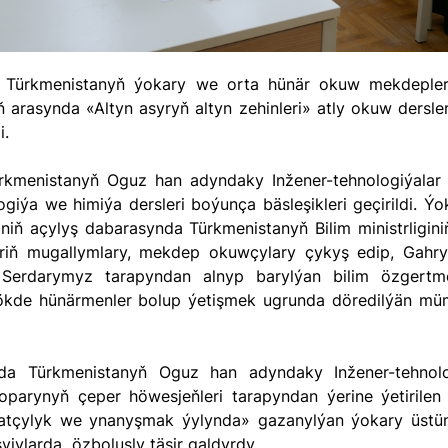
rasynda «Altyn asyryň altyn zehinleri» atly okuw dersler
i.
logiýa we himiýa dersleri boýunça bäsleşikleri geçirildi.
giniň açylyş dabarasynda Türkmenistanyň Bilim ministrligini
riň mugallymlary, mekdep okuwçylary çykyş edip, Ga
erdarymyz tarapyndan alnyp barylýan bilim özgertmel
ökde hünärmenler bolup ýetişmek ugrunda döredilýän müm
 toparynyň çeper höwesjeňleri tarapyndan ýerine ýetirile
hatçylyk we ynanyşmak ýylynda» gazanylýan ýokary üstü
yjylarda özboluşly täsir galdyrdy.