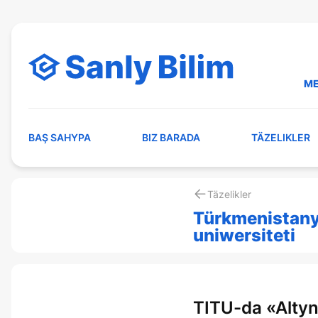
ME
BAŞ SAHYPA
BIZ BARADA
TÄZELIKLER
Täzelikler
Türkmenistany
uniwersiteti
TITU-da «Altyn