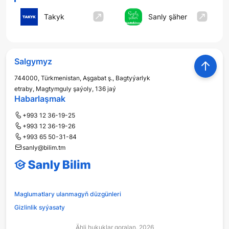
Takyk
Sanly şäher
Salgymyz
744000, Türkmenistan, Aşgabat ş., Bagtyýarlyk
etraby, Magtymguly şaýoly, 136 jaý
Habarlaşmak
+993 12 36-19-25
+993 12 36-19-26
+993 65 50-31-84
sanly@bilim.tm
Maglumatlary ulanmagyň düzgünleri
Gizlinlik syýasaty
Ähli hukuklar goralan. 2026