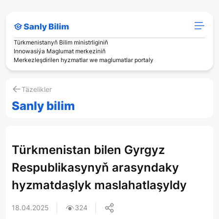
Türkmenistanyň Bilim ministrliginiň
Innowasiýa Maglumat merkeziniň
Merkezleşdirilen hyzmatlar we maglumatlar portaly
Täzelikler
Sanly bilim
Türkmenistan bilen Gyrgyz
Respublikasynyň arasyndaky
hyzmatdaşlyk maslahatlaşyldy
18.04.2025
324