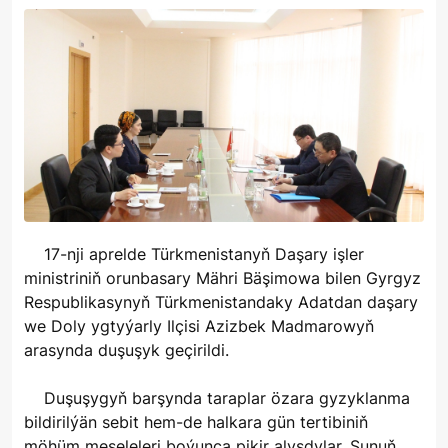
17-nji aprelde Türkmenistanyň Daşary işler
ministriniň orunbasary Mähri Bäşimowa bilen Gyrgyz
Respublikasynyň Türkmenistandaky Adatdan daşary
we Doly ygtyýarly Ilçisi Azizbek Madmarowyň
arasynda duşuşyk geçirildi.
Duşuşygyň barşynda taraplar özara gyzyklanma
bildirilýän sebit hem-de halkara gün tertibiniň
möhüm meseleleri boýunça pikir alyşdylar. Şunuň