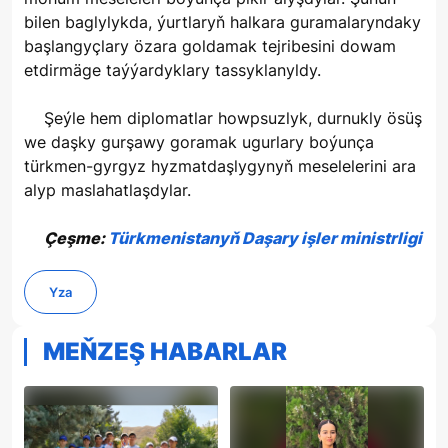
bilen baglylykda, ýurtlaryň halkara guramalaryndaky
başlangyçlary özara goldamak tejribesini dowam
etdirmäge taýýardyklary tassyklanyldy.
Şeýle hem diplomatlar howpsuzlyk, durnukly ösüş
we daşky gurşawy goramak ugurlary boýunça
türkmen-gyrgyz hyzmatdaşlygynyň meselelerini ara
alyp maslahatlaşdylar.
Çeşme:
Türkmenistanyň Daşary işler ministrligi
Yza
MEŇZEŞ HABARLAR