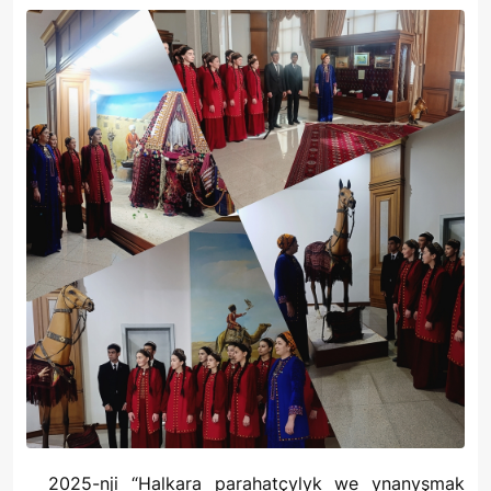
2025-nji “Halkara parahatçylyk we ynanyşmak