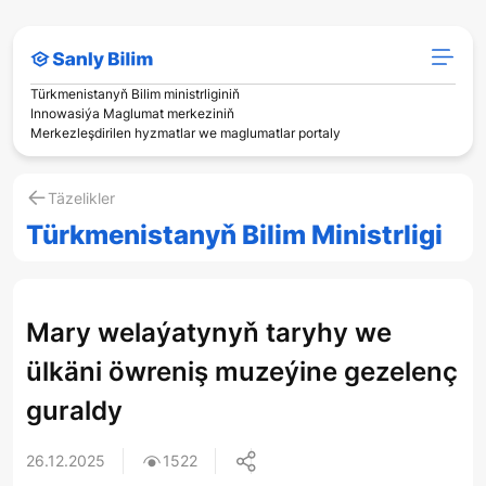
Türkmenistanyň Bilim ministrliginiň
Innowasiýa Maglumat merkeziniň
Merkezleşdirilen hyzmatlar we maglumatlar portaly
Täzelikler
Türkmenistanyň Bilim Ministrligi
Mary welaýatynyň taryhy we
ülkäni öwreniş muzeýine gezelenç
guraldy
26.12.2025
1522