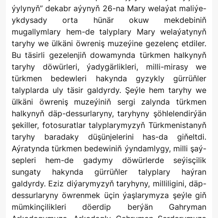
ýylynyň” dekabr aýynyň 26-na Mary welaýat maliýe-
ykdysady orta hünär okuw mekdebiniň
mugallymlary hem-de talyplary Mary welaýatynyň
taryhy we ülkäni öwreniş muzeýine gezelenç etdiler.
Bu täsirli gezelenjiň dowamynda türkmen halkynyň
taryhy döwürleri, ýadygärlikleri, milli-mirasy we
türkmen bedewleri hakynda gyzykly gürrüňler
talyplarda uly täsir galdyrdy. Şeýle hem taryhy we
ülkäni öwreniş muzeýiniň sergi zalynda türkmen
halkynyň däp-dessurlaryny, taryhyny şöhlelendirýän
şekiller, fotosuratlar talyplarymyzyň Türkmenistanyň
taryhy baradaky düşünjelerini has-da giňeltdi.
Aýratynda türkmen bedewiniň ýyndamlygy, milli şaý-
sepleri hem-de gadymy döwürlerde seýisçilik
sungaty hakynda gürrüňler talyplary haýran
galdyrdy. Eziz diýarymyzyň taryhyny, milliligini, däp-
dessurlaryny öwrenmek üçin ýaşlarymyza şeýle giň
mümkinçilikleri döerdip berýän Gahryman