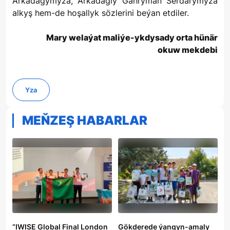
Arkadagymyza, Arkadagly Gahryman Serdarymyza
alkyş hem-de hoşallyk sözlerini beýan etdiler.
Mary welaýat maliýe-ykdysady orta hünär
okuw mekdebi
Yza
MEŇZEŞ HABARLAR
“IWISE Global Final London
Gökderede ýangyn-amaly