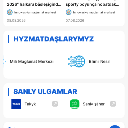
2026” halkara bäsleşiginde
sporty boýunça nobatdaky
Türkmenistanyň mekdep
bäsleşik geçirildi
Innowasiýa maglumat merkezi
Innowasiýa maglumat merkezi
okuwçylary uly üstünlik
08.08.2026
07.08.2026
gazandylar
HYZMATDAŞLARYMYZ
Türkme
Bilimli Nesil
Koreýa
elýeterl
SANLY ULGAMLAR
Takyk
Sanly şäher