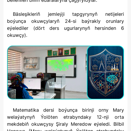
bellenilen bilim edaralaryna çagyryldylar.
Bäsleşikleriň jemleýji tapgyrynyň netijeleri
boýunça okuwçylaryň 24-si baýrakly orunlary
eýelediler (dört ders ugurlarynyň hersinden 6
okuwçy).
Matematika dersi boýunça birinji orny Mary
welaýatynyň Ýolöten etrabyndaky 12-nji orta
mekdebiň okuwçysy Şiraly Meredow eýeledi. Bilbil