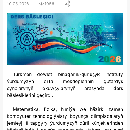
10.05.2026
1056
Türkmen döwlet binagärlik-gurluşyk instituty
ýurdumyzyň orta mekdepleriniň gutardyş
synplarynyň okuwçylarynyň arasynda ders
bäsleşiklerini geçirdi.
Matematika, fizika, himiýa we häzirki zaman
kompýuter tehnologiýalary boýunça olimpiadalaryň
jemleýji II tapgyry ýurdumyzyň dürli künjeklerinden