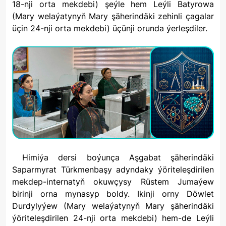
18-nji orta mekdebi) şeýle hem Leýli Batyrowa
(Mary welaýatynyň Mary şäherindäki zehinli çagalar
üçin 24-nji orta mekdebi) üçünji orunda ýerleşdiler.
Himiýa dersi boýunça Aşgabat şäherindäki
Saparmyrat Türkmenbaşy adyndaky ýöriteleşdirilen
mekdep-internatyň okuwçysy Rüstem Jumaýew
birinji orna mynasyp boldy. Ikinji orny Döwlet
Durdylyýew (Mary welaýatynyň Mary şäherindäki
ýöriteleşdirilen 24-nji orta mekdebi) hem-de Leýli