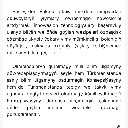
Bäsleşikler ýokary okuw mekdep tarapyndan
okuwçylaryň ylymlary öwrenmäge höweslerini
artdyrmak, innowasion tehnologiýalary başarnykly
ulanyp bilýän we öňde goýlan wezipeleri özbaşdak
çözmäge ukyply ýokary ylmy mümkinçiligi bolan giň
düşünjeli, maksada okgunly ýaşlary terbiýelemek
maksady bilen geçirildi.
Olimpiadalaryň guralmagy milli bilim ulgamyny
döwrebaplaşdyrmagyň, şeýle hem Türkmenistanda
sanly bilim ulgamyny ösdürmegiň Konsepsiýasyny
hem-de Türkmenistanda tebigy we takyk ylmy
ugurlara degişli dersleri okatmagy kämilleşdirmegiň
Konsepsiýasyny durmuşa geçirmegiň çäklerinde
öňde goýlan möhüm wezipeleri çözmäge
gönükdirilendir.