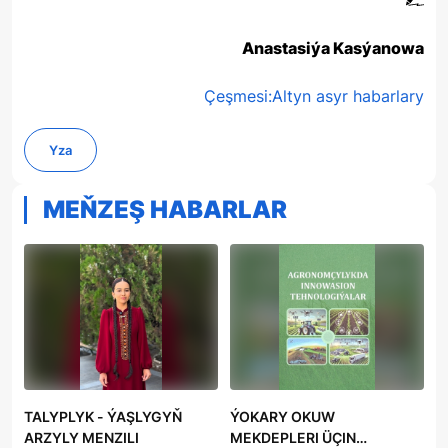
Anastasiýa Kasýanowa
Çeşmesi:Altyn asyr habarlary
Yza
MEŇZEŞ HABARLAR
TALYPLYK - ÝAŞLYGYŇ
ÝOKARY OKUW
ARZYLY MENZILI
MEKDEPLERI ÜÇIN