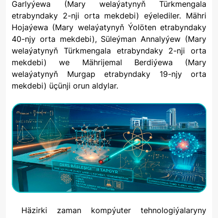
Garlyýewa (Mary welaýatynyň Türkmengala
etrabyndaky 2-nji orta mekdebi) eýelediler. Mähri
Hojaýewa (Mary welaýatynyň Ýolöten etrabyndaky
40-njy orta mekdebi), Süleýman Annalyýew (Mary
welaýatynyň Türkmengala etrabyndaky 2-nji orta
mekdebi) we Mährijemal Berdiýewa (Mary
welaýatynyň Murgap etrabyndaky 19-njy orta
mekdebi) üçünji orun aldylar.
Häzirki zaman kompýuter tehnologiýalaryny