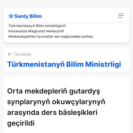
Türkmenistanyň Bilim ministrliginiň
Innowasiýa Maglumat merkeziniň
Merkezleşdirilen hyzmatlar we maglumatlar portaly
Täzelikler
Türkmenistanyň Bilim Ministrligi
Orta mekdepleriň gutardyş
synplarynyň okuwçylarynyň
arasynda ders bäsleşikleri
geçirildi