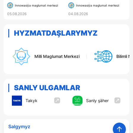
«AGRONOMÇYLYKDA
Innowasiýa maglumat merkezi
Innowasiýa maglumat merkezi
INNOWASION
05.08.2026
04.08.2026
TEHNOLOGIÝALAR» OKUW
KITABY ÇAP EDILDI
HYZMATDAŞLARYMYZ
Milli Maglumat Merkezi
Bilimli Ne
SANLY ULGAMLAR
Takyk
Sanly şäher
Salgymyz