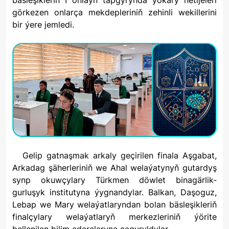
bäsleşikleriň I onlaýn tapgyrynda ýokary netijeleri
görkezen onlarça mekdepleriniň zehinli wekillerini
bir ýere jemledi.
Gelip gatnaşmak arkaly geçirilen finala Aşgabat,
Arkadag şäherleriniň we Ahal welaýatynyň gutardyş
synp okuwçylary Türkmen döwlet binagärlik-
gurluşyk institutyna ýygnandylar. Balkan, Daşoguz,
Lebap we Mary welaýatlaryndan bolan bäsleşikleriň
finalçylary welaýatlaryň merkezleriniň ýörite