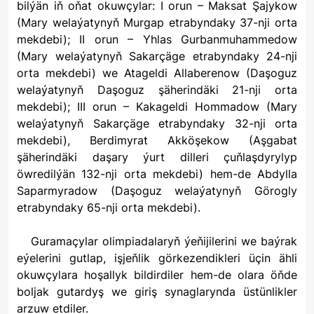
bilýän iň oňat okuwçylar: I orun – Maksat Şajykow
(Mary welaýatynyň Murgap etrabyndaky 37-nji orta
mekdebi); II orun – Yhlas Gurbanmuhammedow
(Mary welaýatynyň Sakarçäge etrabyndaky 24-nji
orta mekdebi) we Atageldi Allaberenow (Daşoguz
welaýatynyň Daşoguz şäherindäki 21-nji orta
mekdebi); III orun – Kakageldi Hommadow (Mary
welaýatynyň Sakarçäge etrabyndaky 32-nji orta
mekdebi), Berdimyrat Akköşekow (Aşgabat
şäherindäki daşary ýurt dilleri çuňlaşdyrylyp
öwredilýän 132-nji orta mekdebi) hem-de Abdylla
Saparmyradow (Daşoguz welaýatynyň Görogly
etrabyndaky 65-nji orta mekdebi).
Guramaçylar olimpiadalaryň ýeňijilerini we baýrak
eýelerini gutlap, işjeňlik görkezendikleri üçin ähli
okuwçylara hoşallyk bildirdiler hem-de olara öňde
boljak gutardyş we giriş synaglarynda üstünlikler
arzuw etdiler.