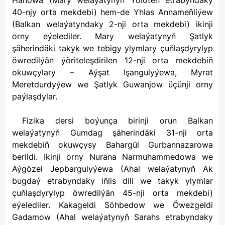
Hanowa (Mary welaýatynyň Ýolöten etrabyndaky
40-njy orta mekdebi) hem-de Yhlas Annameňliýew
(Balkan welaýatyndaky 2-nji orta mekdebi) ikinji
orny eýelediler. Mary welaýatynyň Şatlyk
şäherindäki takyk we tebigy ylymlary çuňlaşdyrylyp
öwredilýän ýöriteleşdirilen 12-nji orta mekdebiň
okuwçylary – Aýşat Işangulyýewa, Myrat
Meretdurdyýew we Şatlyk Guwanjow üçünji orny
paýlaşdylar.
Fizika dersi boýunça birinji orun Balkan
welaýatynyň Gumdag şäherindäki 31-nji orta
mekdebiň okuwçysy Bahargül Gurbannazarowa
berildi. Ikinji orny Nurana Narmuhammedowa we
Aýgözel Jepbargulyýewa (Ahal welaýatynyň Ak
bugdaý etrabyndaky iňlis dili we takyk ylymlar
çuňlaşdyrylyp öwredilýän 45-nji orta mekdebi)
eýelediler. Kakageldi Söhbedow we Öwezgeldi
Gadamow (Ahal welaýatynyň Sarahs etrabyndaky