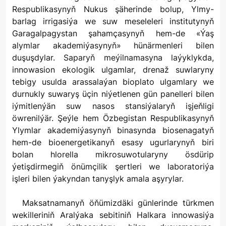
Respublikasynyň Nukus şäherinde bolup, Ylmy-
barlag irrigasiýa we suw meseleleri institutynyň
Garagalpagystan şahamçasynyň hem-de «Ýaş
alymlar akademiýasynyň» hünärmenleri bilen
duşuşdylar. Saparyň meýilnamasyna laýyklykda,
innowasion ekologik ulgamlar, drenaž suwlaryny
tebigy usulda arassalaýan bioplato ulgamlary we
durnukly suwaryş üçin niýetlenen gün panelleri bilen
iýmitlenýän suw nasos stansiýalaryň işjeňligi
öwrenilýär. Şeýle hem Özbegistan Respublikasynyň
Ylymlar akademiýasynyň binasynda biosenagatyň
hem-de bioenergetikanyň esasy ugurlarynyň biri
bolan hlorella mikrosuwotularyny ösdürip
ýetişdirmegiň önümçilik şertleri we laboratoriýa
işleri bilen ýakyndan tanyşlyk amala aşyrylar.
Maksatnamanyň öňümizdäki günlerinde türkmen
wekilleriniň Aralýaka sebitiniň Halkara innowasiýa