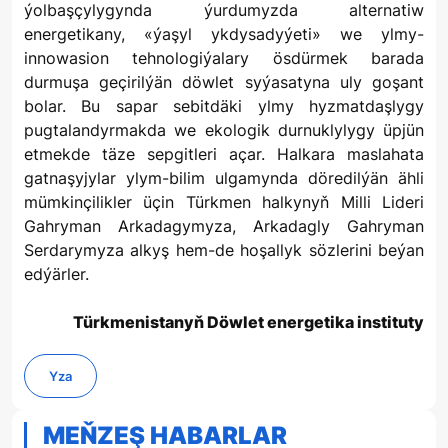
ýolbaşçylygynda ýurdumyzda alternatiw
energetikany, «ýaşyl ykdysadyýeti» we ylmy-
innowasion tehnologiýalary ösdürmek barada
durmuşa geçirilýän döwlet syýasatyna uly goşant
bolar. Bu sapar sebitdäki ylmy hyzmatdaşlygy
pugtalandyrmakda we ekologik durnuklylygy üpjün
etmekde täze sepgitleri açar. Halkara maslahata
gatnaşyjylar ylym-bilim ulgamynda döredilýän ähli
mümkinçilikler üçin Türkmen halkynyň Milli Lideri
Gahryman Arkadagymyza, Arkadagly Gahryman
Serdarymyza alkyş hem-de hoşallyk sözlerini beýan
edýärler.
Türkmenistanyň Döwlet energetika instituty
Yza
MEŇZEŞ HABARLAR