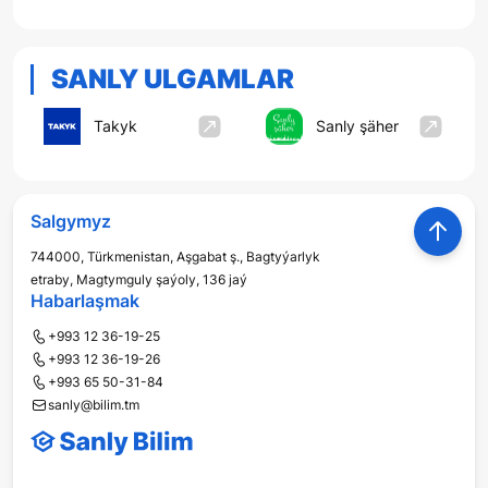
SANLY ULGAMLAR
Takyk
Sanly şäher
Salgymyz
744000, Türkmenistan, Aşgabat ş., Bagtyýarlyk
etraby, Magtymguly şaýoly, 136 jaý
Habarlaşmak
+993 12 36-19-25
+993 12 36-19-26
+993 65 50-31-84
sanly@bilim.tm