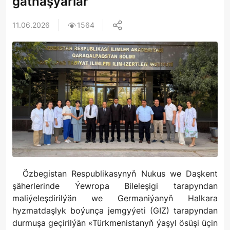
gatnaşýarlar
11.06.2026
1564
Özbegistan Respublikasynyň Nukus we Daşkent
şäherlerinde Ýewropa Bileleşigi tarapyndan
maliýeleşdirilýän we Germaniýanyň Halkara
hyzmatdaşlyk boýunça jemgyýeti (GIZ) tarapyndan
durmuşa geçirilýän «Türkmenistanyň ýaşyl ösüşi üçin