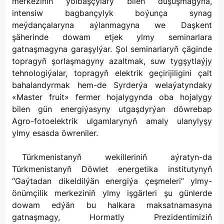
merkeziniň ýolbaşçylary bilen duşuşmagyna,
intensiw bagbançylyk boýunça synag
meýdançalaryna aýlanmagyna we Daşkent
şäherinde dowam etjek ylmy seminarlara
gatnaşmagyna garaşylýar. Şol seminarlaryň çäginde
topragyň şorlaşmagyny azaltmak, suw tygşytlaýjy
tehnologiýalar, topragyň elektrik geçirijiligini çalt
bahalandyrmak hem-de Syrderýa welaýatyndaky
«Master fruit» fermer hojalygynda oba hojalygy
bilen gün energiýasyny utgaşdyrýan döwrebap
Agro-fotoelektrik ulgamlarynyň amaly ulanylyşy
ylmy esasda öwreniler.
Türkmenistanyň wekilleriniň aýratyn-da
Türkmenistanyň Döwlet energetika institutynyň
“Gaýtadan dikeldilýän energiýa çeşmeleri” ylmy-
önümçilik merkeziniň ylmy işgärleri şu günlerde
dowam edýän bu halkara maksatnamasyna
gatnaşmagy, Hormatly Prezidentimiziň