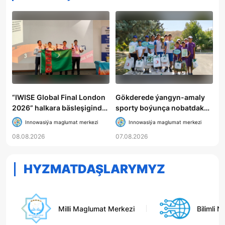
“IWISE Global Final London
Gökderede ýangyn-amaly
2026” halkara bäsleşiginde
sporty boýunça nobatdaky
Türkmenistanyň mekdep
bäsleşik geçirildi
Innowasiýa maglumat merkezi
Innowasiýa maglumat merkezi
okuwçylary uly üstünlik
08.08.2026
07.08.2026
gazandylar
HYZMATDAŞLARYMYZ
Milli Maglumat Merkezi
Bilimli Ne