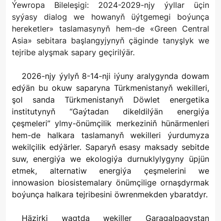
Ýewropa Bileleşigi: 2024-2029-njy ýyllar üçin
syýasy dialog we howanyň üýtgemegi boýunça
hereketler» taslamasynyň hem-de «Green Central
Asia» sebitara başlangyjynyň çäginde tanyşlyk we
tejribe alyşmak sapary geçirilýär.
2026-njy ýylyň 8-14-nji iýuny aralygynda dowam
edýän bu okuw saparyna Türkmenistanyň wekilleri,
şol sanda Türkmenistanyň Döwlet energetika
institutynyň “Gaýtadan dikeldilýän energiýa
çeşmeleri” ylmy-önümçilik merkeziniň hünärmenleri
hem-de halkara taslamanyň wekilleri ýurdumyza
wekilçilik edýärler. Saparyň esasy maksady sebitde
suw, energiýa we ekologiýa durnuklylygyny üpjün
etmek, alternatiw energiýa çeşmelerini we
innowasion biosistemalary önümçilige ornaşdyrmak
boýunça halkara tejribesini öwrenmekden ybaratdyr.
Häzirki wagtda wekiller Garagalpagystan