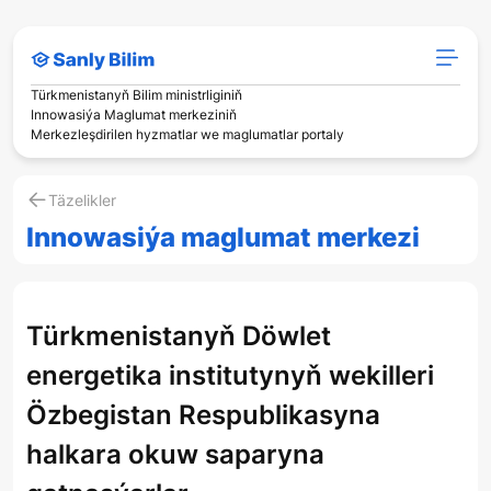
Türkmenistanyň Bilim ministrliginiň
Innowasiýa Maglumat merkeziniň
Merkezleşdirilen hyzmatlar we maglumatlar portaly
Täzelikler
Innowasiýa maglumat merkezi
Türkmenistanyň Döwlet
energetika institutynyň wekilleri
Özbegistan Respublikasyna
halkara okuw saparyna