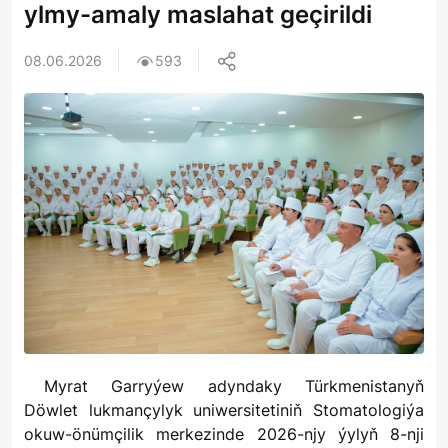
ylmy-amaly maslahat geçirildi
08.06.2026
593
Myrat Garryýew adyndaky Türkmenistanyň
Döwlet lukmançylyk uniwersitetiniň Stomatologiýa
okuw-önümçilik merkezinde 2026-njy ýylyň 8-nji