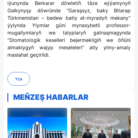
iýunynda Berkarar döwletiň täze eýýamynyň
Galkynyşy döwründe “Garaşsyz, baky Bitarap
Türkmenistan – bedew batly at-myradyň mekany”
ýylynda Ylymlar güni mynasybetli professor-
mugallymlaryň we talyplaryň gatnaşmagynda
“Stomatologik keselleri bejermekligiň we öňüni
almaklygyň wajyp meseleleri” atly ylmy-amaly
maslahat geçirildi.
Yza
MEŇZEŞ HABARLAR