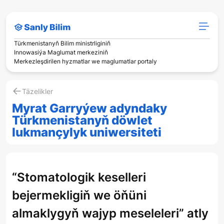
Türkmenistanyň Bilim ministrliginiň
Innowasiýa Maglumat merkeziniň
Merkezleşdirilen hyzmatlar we maglumatlar portaly
Täzelikler
Myrat Garryýew adyndaky
Türkmenistanyň döwlet
lukmançylyk uniwersiteti
“Stomatologik keselleri
bejermekligiň we öňüni
almaklygyň wajyp meseleleri” atly