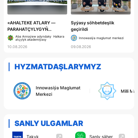
«AHALTEKE ATLARY —
Syýasy söhbetdeşlik
PARAHATÇYLYGYŇ
geçirildi
ILÇILERI» ATLY ZEHIN
Aba Annaýew adyndaky Halkara
Innowasiýa maglumat merkezi
atçylyk akademiýasy
TELEBÄSLEŞIGI GEÇIRILÝÄR
10.08.2026
09.08.2026
HYZMATDAŞLARYMYZ
Innowasiýa Maglumat
Milli Maglumat
Merkezi
SANLY ULGAMLAR
Takyk
Sanly şäher