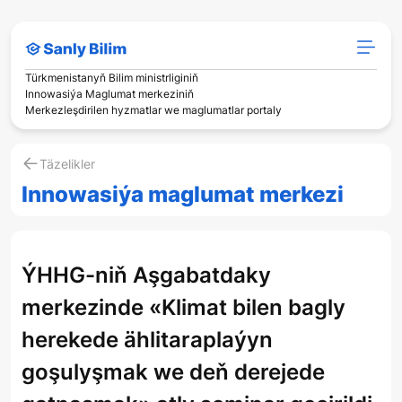
Türkmenistanyň Bilim ministrliginiň
Innowasiýa Maglumat merkeziniň
Merkezleşdirilen hyzmatlar we maglumatlar portaly
Täzelikler
Innowasiýa maglumat merkezi
ÝHHG-niň Aşgabatdaky
merkezinde «Klimat bilen bagly
herekede ählitaraplaýyn
goşulyşmak we deň derejede