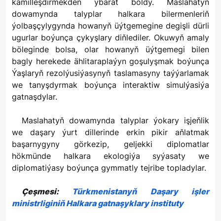
kämilleşdirmekden ybarat boldy. Maslahatyň
dowamynda talyplar halkara bilermenleriň
ýolbaşçylygynda howanyň üýtgemegine degişli dürli
ugurlar boýunça çykyşlary diňlediler. Okuwyň amaly
böleginde bolsa, olar howanyň üýtgemegi bilen
bagly herekede ählitaraplaýyn goşulyşmak boýunça
Ýaşlaryň rezolýusiýasynyň taslamasyny taýýarlamak
we tanyşdyrmak boýunça interaktiw simulýasiýa
gatnaşdylar.
Maslahatyň dowamynda talyplar ýokary işjeňlik
we daşary ýurt dillerinde erkin pikir aňlatmak
başarnygyny görkezip, geljekki diplomatlar
hökmünde halkara ekologiýa syýasaty we
diplomatiýasy boýunça gymmatly tejribe topladylar.
Çeşmesi:
Türkmenistanyň Daşary işler
ministrliginiň Halkara gatnaşyklary instituty