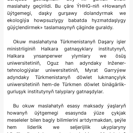
maslahaty geçirildi. Bu çäre ÝHHG-niň «Howanyň
üýtgemegi, daşky gurşawy dolandyrmak we
ekologiýa howpsuzlygy babatda hyzmatdaşlygy
güýçlendirmek» taslamasynyň çäginde guraldy.
Okuw maslahatyna Türkmenistanyň Daşary işler
ministrliginiň Halkara gatnaşyklary institutynyň,
Halkara ynsanperwer ylymlary we ösüş
uniwersitetiniň, Oguz han adyndaky Inžener-
tehnologiýalar uniwersitetiniň, Myrat Garryýew
adyndaky Türkmenistanyň döwlet lukmançylyk
uniwersitetiniň hem-de Türkmen döwlet binägärlik-
gurluşyk institutynyň talyplary gatnaşdylar.
Bu okuw maslahatyň esasy maksady ýaşlaryň
howanyň üýtgemegi esasynda ýüze çykjak
meseleler bilen bagly bilimlerini artdyrmakdan, şeýle
hem liderlik we seljerijilik ukyplaryny