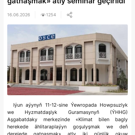
gatnaşmak» atly seminar geçirildi
16.06.2026
1254
Iýun aýynyň 11-12-sine Ýewropada Howpsuzlyk
we Hyzmatdaşlyk Guramasynyň (ÝHHG)
Aşgabatdaky merkezinde «Klimat bilen bagly
herekede ählitaraplaýyn goşulyşmak we deň
derejede gatnaşmak» atly iki günlük okuw