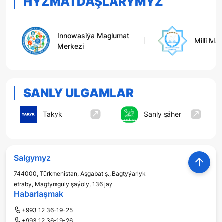
HYZMATDAŞLARYMYZ
Innowasiýa Maglumat
Milli Ma
Merkezi
SANLY ULGAMLAR
Takyk
Sanly şäher
Salgymyz
744000, Türkmenistan, Aşgabat ş., Bagtyýarlyk
etraby, Magtymguly şaýoly, 136 jaý
Habarlaşmak
+993 12 36-19-25
+993 12 36-19-26