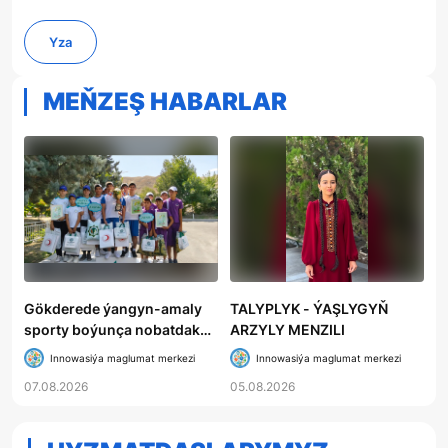
Yza
MEŇZEŞ HABARLAR
Gökderede ýangyn-amaly
TALYPLYK - ÝAŞLYGYŇ
sporty boýunça nobatdaky
ARZYLY MENZILI
bäsleşik geçirildi
Innowasiýa maglumat merkezi
Innowasiýa maglumat merkezi
07.08.2026
05.08.2026