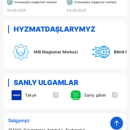
Innowasiýa maglumat merkezi
Innowasiýa maglumat merkezi
INNOWASION
05.08.2026
04.08.2026
TEHNOLOGIÝALAR» OKUW
KITABY ÇAP EDILDI
HYZMATDAŞLARYMYZ
Milli Maglumat Merkezi
Bilimli Ne
SANLY ULGAMLAR
Takyk
Sanly şäher
Salgymyz
744000, Türkmenistan, Aşgabat ş., Bagtyýarlyk