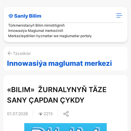
Türkmenistanyň Bilim ministrliginiň
Innowasiýa Maglumat merkeziniň
Merkezleşdirilen hyzmatlar we maglumatlar portaly
Täzelikler
Innowasiýa maglumat merkezi
«BILIM» ŽURNALYNYŇ TÄZE
SANY ÇAPDAN ÇYKDY
01.07.2026
2215