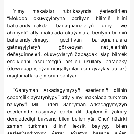
Ylmy makalalar rubrikasynda ýerleşdirilen
“Mekdep okuwçylaryna berilýän bilimiň hilini
bahalandyrmakda barlagnamalaryň orny we
ähmiýeti” atly makalada okaýanlara berilýän bilimiň
bahalandyrylmagy, geçirilýän barlagnamalara
gatnaşyjylaryň görkezýän netijeleriniň
deňeşdirmeleri, okuwçylaryň özbaşdak işläp bilmek
endiklerini ösdürmegiň netijeli usullary baradaky
(döwrebap işleýän mugallymlar üçin gyzykly boljak)
maglumatlara giň orun berilýär.
“Gahryman Arkadagymyzyň eserleriniň diliniň
çeperçilik aýratynlygy” atly ylmy makalada türkmen
halkynyň Milli Lideri Gahryman Arkadagymyzyň
eserlerinde nusgawy edebi dil däpleriniň ýokary
derejededigi buýsanç bilen bellenilýär. Onuň häzirki
zaman türkmen diliniň leksik baýlygy bilen
sazlaşýandygyny ýazar aýratyn hasaba alýar.