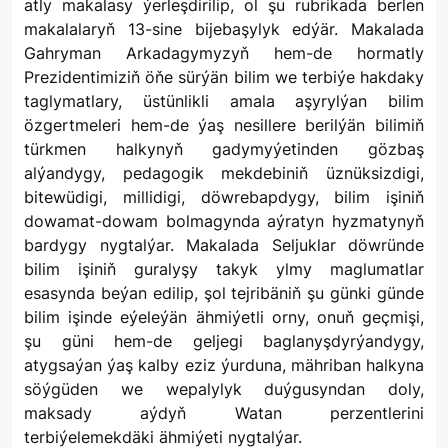
atly makalasy ýerleşdirilip, ol şu rubrikada berlen
makalalaryň 13-sine bijebaşylyk edýär. Makalada
Gahryman Arkadagymyzyň hem-de hormatly
Prezidentimiziň öňe sürýän bilim we terbiýe hakdaky
taglymatlary, üstünlikli amala aşyrylýan bilim
özgertmeleri hem-de ýaş nesillere berilýän bilimiň
türkmen halkynyň gadymyýetinden gözbaş
alýandygy, pedagogik mekdebiniň üznüksizdigi,
bitewüdigi, millidigi, döwrebapdygy, bilim işiniň
dowamat-dowam bolmagynda aýratyn hyzmatynyň
bardygy nygtalýar. Makalada Seljuklar döwründe
bilim işiniň guralyşy takyk ylmy maglumatlar
esasynda beýan edilip, şol tejribäniň şu günki günde
bilim işinde eýeleýän ähmiýetli orny, onuň geçmişi,
şu güni hem-de geljegi baglanyşdyrýandygy,
atygsaýan ýaş kalby eziz ýurduna, mähriban halkyna
söýgüden we wepalylyk duýgusyndan doly,
maksady aýdyň Watan perzentlerini
terbiýelemekdäki ähmiýeti nygtalýar.