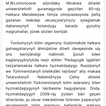
M.W.Lomonosow adyndaky Moskwa döwlet
uniwersitetiniň guramagynda geçirilen 60-njy
Halkara Mendeleýew himýa olimpiadasynda ýeňiş
gazanan mekdep okuwçylarymyzy sylaglamak
dabarasynyň bolandygy barada gyzykly
maglumatlar, ýürek sözleri berilýär.
Ýurdumyzyň bilim ulgamyny ösdürmekde halkara
gatnaşyklarynyň ähmiýetine döwlt derejesinde uly
üns berilýändigi mälimdir. Şunuň bilen
baglanyşyklylykda neşir edilen “Pedagogik işgärleri
taýýarlamakda halkara hyzmatdaşlygy: Russiýanyň
we Türkmenistanyň bilelikdäki tejribesi” atly makala
Tatarystanyň Naberežnyýe Çelny döwlet
uniwersitetiniň Türkmenistanyň bilim edaralary bilen
hyzmatdaşlygynyň tejribesine bagyşlanýar. Onda,
hyzmatdaşlygyň 2009-njy ýyldan bäri geçen
döwründe, şu okuw mekdebinde türkmen ýaşlarynyň
ençemesiniň bilim alandygy bellenilýär. Halkara