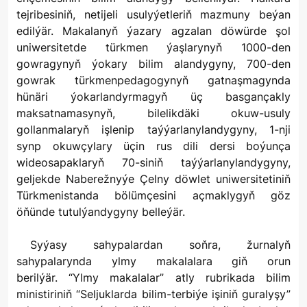
tejribesiniň, netijeli usulyýetleriň mazmuny beýan
edilýär. Makalanyň ýazary agzalan döwürde şol
uniwersitetde türkmen ýaşlarynyň 1000-den
gowragynyň ýokary bilim alandygyny, 700-den
gowrak türkmenpedagogynyň gatnaşmagynda
hünäri ýokarlandyrmagyň üç basgançakly
maksatnamasynyň, bilelikdäki okuw-usuly
gollanmalaryň işlenip taýýarlanylandygyny, 1-nji
synp okuwçylary üçin rus dili dersi boýunça
wideosapaklaryň 70-siniň taýýarlanylandygyny,
geljekde Naberežnyýe Çelny döwlet uniwersitetiniň
Türkmenistanda bölümçesini açmaklygyň göz
öňünde tutulýandygyny belleýär.
Syýasy sahypalardan soňra, žurnalyň
sahypalarynda ylmy makalalara giň orun
berilýär. “Ylmy makalalar” atly rubrikada bilim
ministiriniň “Seljuklarda bilim-terbiýe işiniň guralyşy”