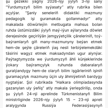
şu gezekki ýagny 2026-njy ýylyň 3-nji sany
“Ýurdumyzyň bilim syýasaty” atly rubrika bilen
açylýar. “Şanly seneleriň didaktiki mazmuny
pedagogik işi guramakda gollanmadyr” atly
makalada döwürleýin metbugata mahsus bolan
ruhda üstümizdäki ýylyň maý-iýun aýlarynda döwlet
derejesinde geçirilýän jemgyýetçilik çäreleriniň, toý-
baýramlaryň giň many-mazmunyny beýan etmek
hem-de şeýle çäreleriň ýaş nesli terbiýelemekdäki
täsirini wagyz etmek maksadyndan ugur alynýar.
Paýtagtymyzda we ýurdumyzyň ähli künjeklerinde
ýokary baýramçylyk ruhunda dabaralaryň
guralýandygy hem-de olaryň bilim işgärleriniň işiniň
guramaçylyk mazmuny üçin uly ähmiýetiniň bardygy
nygtalýar. Şol rubrikada “Halkara olimpiadasynda
gazanylan uly ýeňiş” atly makala ýerleşdirilip, onda
şu ýylyň 24-nji aprelinde Türkmenistanyň Bilim
ministrliginde 2026-njy ýylyň 15 – 23-nji apreli
aralygynda Russiýa Federasiýasynyň