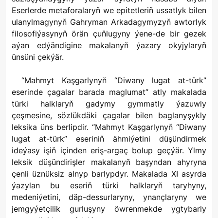
Eserlerde metaforalaryň we epitetleriň ussatlyk bilen
ulanylmagynyň Gahryman Arkadagymyzyň awtorlyk
filosofiýasynyň örän çuňlugyny ýene-de bir gezek
aýan edýändigine makalanyň ýazary okyjylaryň
ünsüni çekýär.
“Mahmyt Kaşgarlynyň “Diwany lugat at-türk”
eserinde çagalar barada maglumat” atly makalada
türki halklaryň gadymy gymmatly ýazuwly
çeşmesine, sözlükdäki çagalar bilen baglanyşykly
leksika üns berlipdir. “Mahmyt Kaşgarlynyň “Diwany
lugat at-türk” eseriniň ähmiýetini düşündirmek
ideýasy işiň içinden eriş-argaç bolup geçýär. Ylmy
leksik düşündirişler makalanyň başyndan ahyryna
çenli üznüksiz alnyp barlypdyr. Makalada XI asyrda
ýazylan bu eseriň türki halklaryň taryhyny,
medeniýetini, däp-dessurlaryny, ynançlaryny we
jemgyýetçilik gurluşyny öwrenmekde ygtybarly