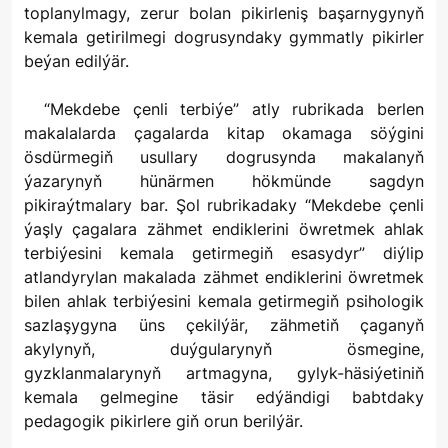
toplanylmagy, zerur bolan pikirleniş başarnygynyň
kemala getirilmegi dogrusyndaky gymmatly pikirler
beýan edilýär.
“Mekdebe çenli terbiýe” atly rubrikada berlen
makalalarda çagalarda kitap okamaga söýgini
ösdürmegiň usullary dogrusynda makalanyň
ýazarynyň hünärmen hökmünde sagdyn
pikiraýtmalary bar. Şol rubrikadaky “Mekdebe çenli
ýaşly çagalara zähmet endiklerini öwretmek ahlak
terbiýesini kemala getirmegiň esasydyr” diýlip
atlandyrylan makalada zähmet endiklerini öwretmek
bilen ahlak terbiýesini kemala getirmegiň psihologik
sazlaşygyna üns çekilýär, zähmetiň çaganyň
akylynyň, duýgularynyň ösmegine,
gyzklanmalarynyň artmagyna, gylyk-häsiýetiniň
kemala gelmegine täsir edýändigi babtdaky
pedagogik pikirlere giň orun berilýär.