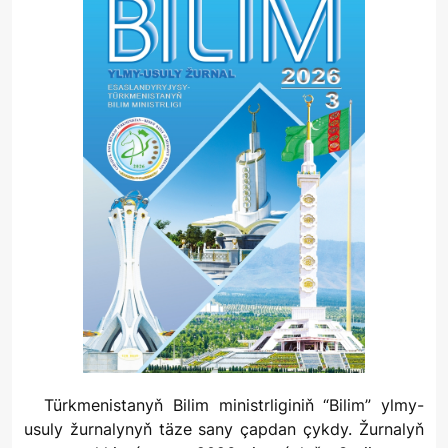
Türkmenistanyň Bilim ministrliginiň “Bilim” ylmy-
usuly žurnalynyň täze sany çapdan çykdy. Žurnalyň