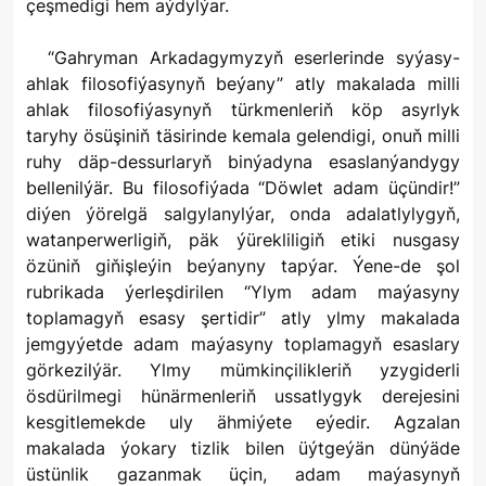
çeşmedigi hem aýdylýar.
“Gahryman Arkadagymyzyň eserlerinde syýasy-
ahlak filosofiýasynyň beýany” atly makalada milli
ahlak filosofiýasynyň türkmenleriň köp asyrlyk
taryhy ösüşiniň täsirinde kemala gelendigi, onuň milli
ruhy däp-dessurlaryň binýadyna esaslanýandygy
bellenilýär. Bu filosofiýada “Döwlet adam üçündir!”
diýen ýörelgä salgylanylýar, onda adalatlylygyň,
watanperwerligiň, päk ýürekliligiň etiki nusgasy
özüniň giňişleýin beýanyny tapýar. Ýene-de şol
rubrikada ýerleşdirilen “Ylym adam maýasyny
toplamagyň esasy şertidir” atly ylmy makalada
jemgyýetde adam maýasyny toplamagyň esaslary
görkezilýär. Ylmy mümkinçilikleriň yzygiderli
ösdürilmegi hünärmenleriň ussatlygyk derejesini
kesgitlemekde uly ähmiýete eýedir. Agzalan
makalada ýokary tizlik bilen üýtgeýän dünýäde
üstünlik gazanmak üçin, adam maýasynyň