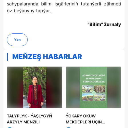
sahypalarynda bilim işgärleriniň tutanýerli zähmeti
öz beýanyny tapýar.
“Bilim” žurnaly
Yza
MEŇZEŞ HABARLAR
TALYPLYK - ÝAŞLYGYŇ
ÝOKARY OKUW
ARZYLY MENZILI
MEKDEPLERI ÜÇIN
«AGRONOMÇYLYKDA