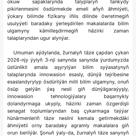
okuw sapaklarynda talyplaryň tankydy
pikirlenmesini ösdürmekde emeli aňyň ähmiýeti,
ýokary bilimde fizikany iňlis dilinde öwretmegiň
usulyýeti baradaky ýerleşdirilen makalalarda bilim
ulgamyny kämilleşdirmegiň häzirki zaman
talaplaryndan ugur alynýar.
Umuman aýdylanda, žurnalyň täze çapdan çykan
2026-njy ýylyň 3-nji sanynda sanynda ýurdumyzda
üstünlikli amala aşyrylýan bilim syýasatynyň
talaplarynda innowasion esasly, dünýä tejribesine
esaslandyrylyp ösdürilýän milli bilim ulgamyny, onuň
ösüp gelýän ýaş nesli giň dünýägaraýyşly,
innowasion tehnologiýalary başarnykly
dolandyrmaga ukyply, häzirki zaman özgerdişli
senagat toplumlaryndan baş çykarmaga taýýar
hünärmenleriň täze neslini kemala getirmekdäki
ähmiýetli orny baradaky agramly makalalara giň
orun berilýär. Şonuň ýaly-da, žurnalyň täze sanynyň