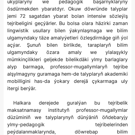
ukyplaryny we pedagogik başarnyklaryny
ösdürmekden ybaratdyr. Okuw döwründe talyplar
jemi 72 sagatdan ybarat bolan intensiw sözleýiş
tejribeligini geçýärler. Bu bolsa olara häzirki zaman
lingwistik usullary bilen ýakynlaşmaga we bilim
ulgamyndaky täze amalyýetleri özleşdirmäge giň ýol
açýar. Şunuň bilen birlikde, taraplaryň bilim
ulgamyndaky özara amaly we ylalaşykly
mümkinçilikleri geljekde bilelikdäki ylmy barlaglary
alyp barmaga, professor-mugallymlaryň tejribe
alşylmagyny guramaga hem-de talyplaryň akademiki
mobilligini has-da ýokary derejä çykarmaga uly
itergi berýär.
Halkara derejede guralýan bu tejribelik
maksatnamasy institutyň professor-mugallymlar
düzüminiň we talyplarynyň dünýäniň öňdebaryjy
ylmy-pedagogik tejribelerinden
peýdalanmaklarynda, döwrebap bilim