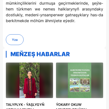
mümkinçiliklerini durmuşa geçirmeklerinde, şeýle-
hem türkmen we nemes halklarynyň arasyndaky
dostlukly, medeni-ynsanperwer gatnaşyklary has-da
berkitmekde möhüm ähmiýete eýedir.
Yza
MEŇZEŞ HABARLAR
TALYPLYK - ÝAŞLYGYŇ
ÝOKARY OKUW