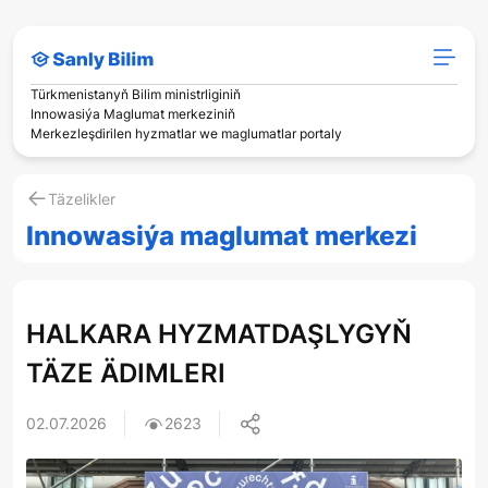
Türkmenistanyň Bilim ministrliginiň
Innowasiýa Maglumat merkeziniň
Merkezleşdirilen hyzmatlar we maglumatlar portaly
Täzelikler
Innowasiýa maglumat merkezi
HALKARA HYZMATDAŞLYGYŇ
TÄZE ÄDIMLERI
02.07.2026
2623