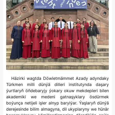
Häzirki wagtda Döwletmämmet Azady adyndaky
Türkmen milli dünýä dilleri institutynda daşary
ýurtlaryň öňdebaryjy ýokary okuw mekdepleri bilen
akademiki we medeni gatnaşyklary ösdürmek
boýunça netijeli işler alnyp barylýar. Ýaşlaryň dünýä
derejesinde bilim almagyna, dil ukyplaryny we hünär