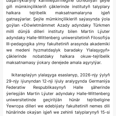
başarnyklaryny kämilleşdirmegine döredilýän şeýle
giň mümkinçilikleriň çäklerinde institutyň talyplary
halkara tejribelik maksatnamalaryna işjeň
gatnaşýarlar. Şeýle mümkinçilikleriň saýasynda ýola
goýlan «Döwletmämmet Azady adyndaky Türkmen
milli dünýä dilleri instituty bilen Martin Lýuter
adyndaky Halle-Wittenberg uniwersitetiniň Filosofiýa
III-pedagogika ylmy fakultetiniň arasynda akademiki
we medeni hyzmatdaşlyk baradaky Ylalaşygyň»
çäklerinde nobatdaky halkara okuw-tejribelik
maksatnamasy ýokary derejede amala aşyrylýar.
Ikitaraplaýyn ylalaşyga esaslanyp, 2026-njy ýylyň
29-njy iýunyndan 12-nji iýuly aralygynda Germaniýa
Federatiw Respublikasynyň Halle şäherinde
ýerleşýän Martin Lýuter adyndaky Halle-Wittenberg
uniwersitetinde geçirilýän hünär tejribeligine
Ýewropa dilleri we edebiýaty fakultetiniň nemes dili
hünärinde okaýan işjeň we zehinli talyplarynyň 15-si