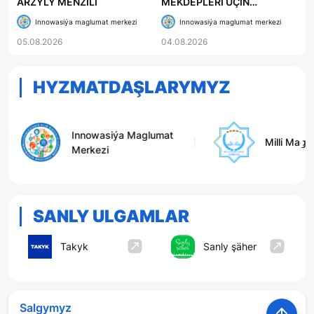
ARZYLY MENZILI
MEKDEPLERI ÜÇIN
«AGRONOMÇYLYKDA
Innowasiýa maglumat merkezi
Innowasiýa maglumat merkezi
INNOWASION
05.08.2026
04.08.2026
TEHNOLOGIÝALAR» OKUW
KITABY ÇAP EDILDI
HYZMATDAŞLARYMYZ
Milli Maglumat Merkezi
Bilimli N
SANLY ULGAMLAR
Takyk
Sanly şäher
Salgymyz