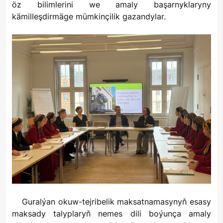
öz bilimlerini we amaly başarnyklaryny
kämilleşdirmäge mümkinçilik gazandylar.
Guralýan okuw-tejribelik maksatnamasynyň esasy
maksady talyplaryň nemes dili boýunça amaly