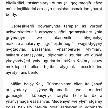
bilelikdäki taslamalary durmuşa geçirmegiň täze
mümkinçiliklerini ara alyp maslahatlaşmakdan ybarat
boldy.
Gepleşikleriň dowamynda taraplar iki ýurduň
uniwersitetleriniň arasynda göni gatnaşyklary ýola
goýmagyň we akademiki alyş-çalyş
maksatnamalaryny işjeňleşdirmegiň wajypdygyny
nygtadylar. Esasanam, ynsanperwer ylymlary,
halkara gatnaşyklary, diplomatik ugurlar we dünýä
ykdysadyýeti ýaly ugurlarda italýan ýokary okuw
mekdepleri bilen tejribe alyşmak meselelerine
aýratyn üns berildi.
Mälim bolşy ýaly, Türkmenistan bilen Italiýanyň
arasyndaky syýasy-diplomatik we medeni
gatnaşyklar köpasyrlyk taryha hem-de özara
ynanyşmaga esaslanýar. Medeniýet we ylym ulgamy
bolsa halklary has-da golaýlaşdyrýan iň ygtybarly