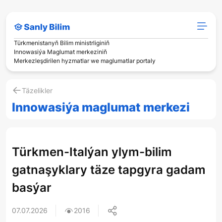
Türkmenistanyň Bilim ministrliginiň
Innowasiýa Maglumat merkeziniň
Merkezleşdirilen hyzmatlar we maglumatlar portaly
Täzelikler
Innowasiýa maglumat merkezi
Türkmen-Italýan ylym-bilim
gatnaşyklary täze tapgyra gadam
basýar
07.07.2026
2016