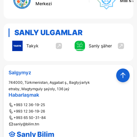
Milli Ma
Merkezi
SANLY ULGAMLAR
Takyk
Sanly şäher
Salgymyz
744000, Türkmenistan, Aşgabat ş., Bagtyýarlyk
etraby, Magtymguly şaýoly, 136 jaý
Habarlaşmak
+993 12 36-19-25
+993 12 36-19-26
+993 65 50-31-84
sanly@bilim.tm