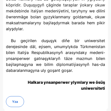
köpridir. Duşuşygyň çäginde taraplar ýokary okuw
mekdebinde italýan medeniýetini, taryhyny
we dilini
öwrenmäge bolan gyzyklanmany goldamak, okuw
maksatnamalaryny baýlaşdyrmak barada hem pikir
alyşdylar.
Bu geçirilen duşuşyk diňe bir uniwersitet
derejesinde däl, eýsem, umumylykda Türkmenistan
bilen Italiýa Respublikasynyň arasyndaky medeni-
ynsanperwer gatnaşyklaryň täze mazmun bilen
baýlaşmagyna we bilim diplomatiýasynyň has-da
dabaralanmagyna uly goşant goşar.
Halkara ynsanperwer ylymlary we ösüş
uniwersiteti
Yza