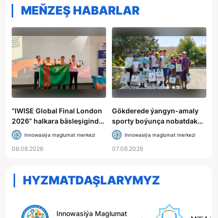
MEŇZEŞ HABARLAR
“IWISE Global Final London
Gökderede ýangyn-amaly
2026” halkara bäsleşiginde
sporty boýunça nobatdaky
Türkmenistanyň mekdep
bäsleşik geçirildi
Innowasiýa maglumat merkezi
Innowasiýa maglumat merkezi
okuwçylary uly üstünlik
08.08.2026
07.08.2026
gazandylar
HYZMATDAŞLARYMYZ
Innowasiýa Maglumat