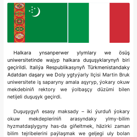
Halkara ynsanperwer ylymlary we ösüş
uniwersitetinde wajyp halkara duşuşyklarynyň biri
geçirildi. Italiýa Respublikasynyň Türkmenistandaky
Adatdan daşary we Doly ygt
yýarly Ilçisi Martin Bruk
uniwersitete iş saparyny amala aşyryp, ýokary okuw
mekdebiniň rektory we ýolbaşçy düzümi bilen
netijeli duşuşyk geçirdi.
Duşuşygyň esasy maksady – iki ýurduň ýokary
okuw mekdepleriniň arasyndaky ylmy-bilim
hyzmatdaşlygyny has-da giňeltmek, häzirki zaman
bilim tejribelerini paýlaşmak we geljegi uly bolan