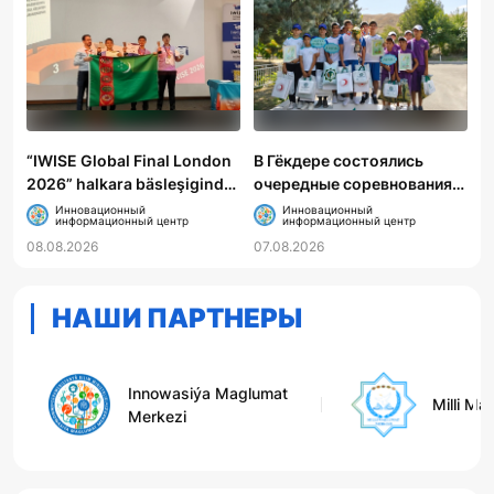
“IWISE Global Final London
В Гёкдере состоялись
2026” halkara bäsleşiginde
очередные соревнования
Türkmenistanyň mekdep
по пожарно-прикладному
Инновационный
Инновационный
информационный центр
информационный центр
okuwçylary uly üstünlik
спорту
08.08.2026
07.08.2026
gazandylar
НАШИ ПАРТНЕРЫ
Innowasiýa Maglumat
Milli Ma
Merkezi